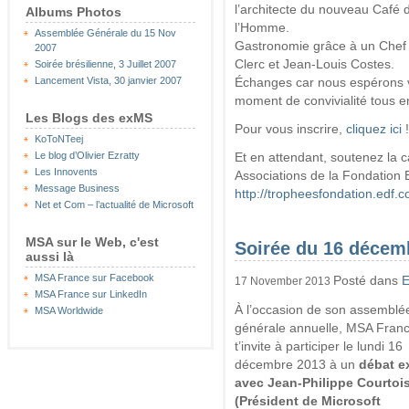
l’architecte du nouveau Café 
Albums Photos
l’Homme.
Assemblée Générale du 15 Nov
Gastronomie grâce à un Chef i
2007
Clerc et Jean-Louis Costes.
Soirée brésilienne, 3 Juillet 2007
Lancement Vista, 30 janvier 2007
Échanges car nous espérons v
moment de convivialité tous 
Les Blogs des exMS
Pour vous inscrire,
cliquez ici
!
KoToNTeej
Le blog d’Olivier Ezratty
Et en attendant, soutenez la 
Les Innovents
Associations de la Fondation 
Message Business
http://tropheesfondation.edf.
Net et Com – l’actualité de Microsoft
MSA sur le Web, c'est
Soirée du 16 décemb
aussi là
MSA France sur Facebook
Posté dans
E
17 November 2013
MSA France sur LinkedIn
À l’occasion de son assemblé
MSA Worldwide
générale annuelle, MSA Fran
t’invite à participer le lundi 16
décembre 2013 à un
débat e
avec Jean-Philippe Courtoi
(Président de Microsoft