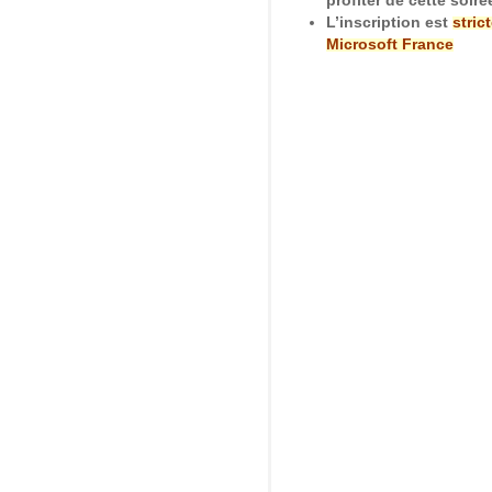
profiter de cette soiré
L’inscription est
stric
Microsoft France