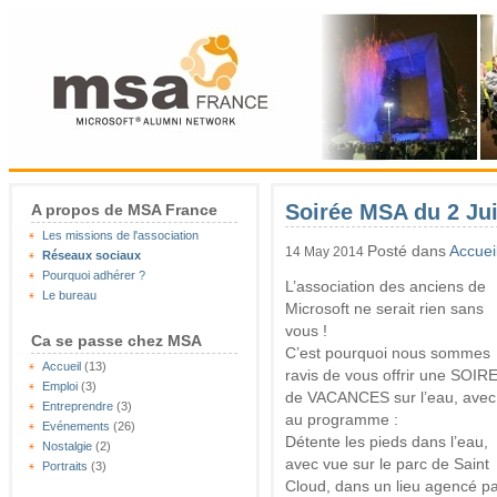
Soirée MSA du 2 Ju
A propos de MSA France
Les missions de l'association
Posté dans
Accuei
14 May 2014
Réseaux sociaux
Pourquoi adhérer ?
L’association des anciens de
Le bureau
Microsoft ne serait rien sans
vous !
Ca se passe chez MSA
C’est pourquoi nous sommes
Accueil
(13)
ravis de vous offrir une SOIR
Emploi
(3)
de VACANCES sur l’eau, avec
Entreprendre
(3)
au programme :
Evénements
(26)
Détente les pieds dans l’eau,
Nostalgie
(2)
avec vue sur le parc de Saint
Portraits
(3)
Cloud, dans un lieu agencé p