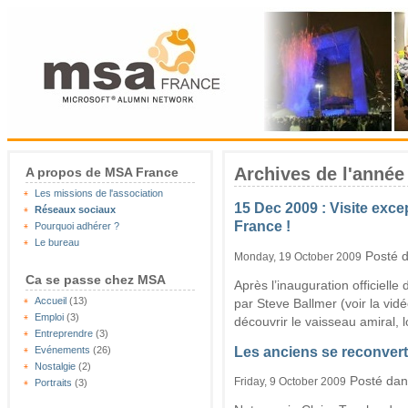
Archives de l'année
A propos de MSA France
Les missions de l'association
15 Dec 2009 : Visite exc
Réseaux sociaux
France !
Pourquoi adhérer ?
Le bureau
Posté 
Monday, 19 October 2009
Ca se passe chez MSA
Après l’inauguration officiell
Accueil
(13)
par Steve Ballmer (voir la vidé
Emploi
(3)
découvrir le vaisseau amiral, l
Entreprendre
(3)
Les anciens se reconver
Evénements
(26)
Nostalgie
(2)
Posté da
Friday, 9 October 2009
Portraits
(3)