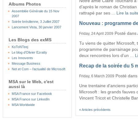
Notre amie Claire Touchard a c
Albums Photos
d’après le roman de Christian G
Assemblée Générale du 15 Nov
rattrapé par ses ...
Lire la suit
2007
Soirée brésilienne, 3 Juillet 2007
Nouveau : programme de 
Lancement Vista, 30 janvier 2007
Posté dans
Friday, 24 April 2009
Les Blogs des exMS
Tu viens de quitter Microsoft
KoToNTeej
programme de parrainage pour 
Le blog d’Olivier Ezratty
deux rencontres lors d'un ...
L
Les Innovents
Message Business
Recap de la soirée du 5 
Net et Com – l’actualité de Microsoft
Posté dan
Friday, 6 March 2009
MSA sur le Web, c'est
Une trentaine d'anciens partic
aussi là
Microsoft : les grands fauves d
MSA France sur Facebook
Vincent Tricot et Christelle B
MSA France sur LinkedIn
MSA Worldwide
« Articles précédents