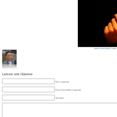
back to thumbnails
|
start
Laisser une réponse
Nom (required)
Email (non publié) (required)
Site Web